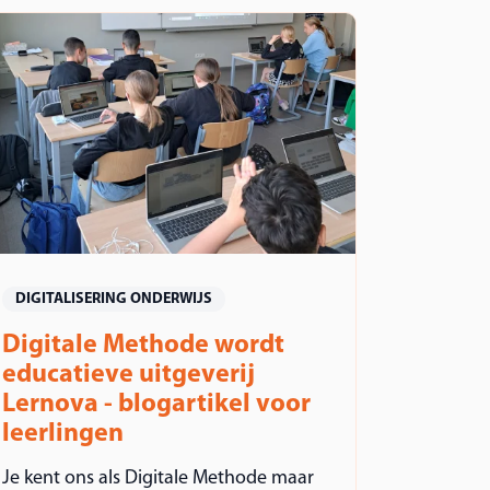
DIGITALISERING ONDERWIJS
Digitale Methode wordt
educatieve uitgeverij
Lernova - blogartikel voor
leerlingen
Je kent ons als Digitale Methode maar