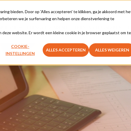
Vragen ove
ing bieden. Door op 'Alles accepteren' te klikken, ga je akkoord met he
rbeteren we je surfervaring en helpen onze dienstverlening te
SPIRATIE
LERNOVA ACADEMY
LERNOVA THUISLEREN
F
aan deze website. Er wordt een kleine cookie in je browser geplaatst om te
COOKIE-
ALLES ACCEPTEREN
ALLES WEIGEREN
INSTELLINGEN