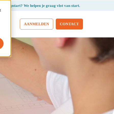
r de opstart? We helpen je graag vlot van start.
t
AANMELDEN
CONTACT
AQ