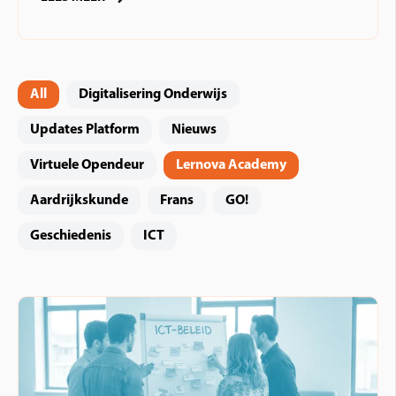
All
Digitalisering Onderwijs
Updates Platform
Nieuws
Virtuele Opendeur
Lernova Academy
Aardrijkskunde
Frans
GO!
Geschiedenis
ICT