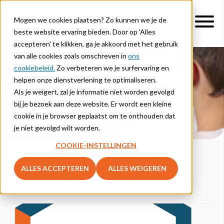
Mogen we cookies plaatsen? Zo kunnen we je de
beste website ervaring bieden. Door op 'Alles
accepteren' te klikken, ga je akkoord met het gebruik
van alle cookies zoals omschreven in
ons
cookiebeleid.
Zo verbeteren we je surfervaring en
Blog
helpen onze dienstverlening te optimaliseren.
Als je weigert, zal je informatie niet worden gevolgd
Artikels over Lernova Academy
bij je bezoek aan deze website. Er wordt een kleine
cookie in je browser geplaatst om te onthouden dat
je niet gevolgd wilt worden.
COOKIE-INSTELLINGEN
Lees hier blogberichten over de digitalisering in het
onderwijs.
ALLES ACCEPTEREN
ALLES WEIGEREN