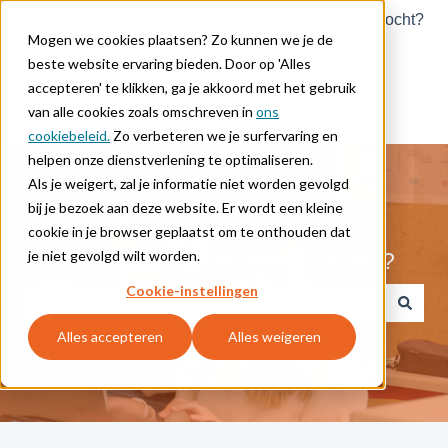
Nederlands
Submenu tonen voor vertalingen
Niet gevonden wat je zocht?
Mogen we cookies plaatsen? Zo kunnen we je de
beste website ervaring bieden. Door op 'Alles
accepteren' te klikken, ga je akkoord met het gebruik
van alle cookies zoals omschreven in
ons
cookiebeleid.
Zo verbeteren we je surfervaring en
helpen onze dienstverlening te optimaliseren.
Als je weigert, zal je informatie niet worden gevolgd
bij je bezoek aan deze website. Er wordt een kleine
cookie in je browser geplaatst om te onthouden dat
je niet gevolgd wilt worden.
Welkom. Hoe kunnen we je helpen?
Cookie-instellingen
Er zijn geen suggesties want het zoekveld is leeg.
Alles accepteren
Alles weigeren