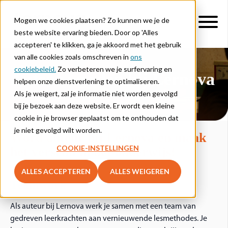
Mogen we cookies plaatsen? Zo kunnen we je de
beste website ervaring bieden. Door op 'Alles
accepteren' te klikken, ga je akkoord met het gebruik
van alle cookies zoals omschreven in
ons
cookiebeleid.
Zo verbeteren we je surfervaring en
Auteur worden bij Lernova
helpen onze dienstverlening te optimaliseren.
Als je weigert, zal je informatie niet worden gevolgd
bij je bezoek aan deze website. Er wordt een kleine
cookie in je browser geplaatst om te onthouden dat
je niet gevolgd wilt worden.
Word
a
uteur
bij
Lernova en
m
aak
COOKIE-INSTELLINGEN
het
v
erschil in het
o
nderwijs!
ALLES ACCEPTEREN
ALLES WEIGEREN
Teamwork
Als auteur bij Lernova werk je samen met een team van
gedreven leerkrachten aan vernieuwende lesmethodes. Je