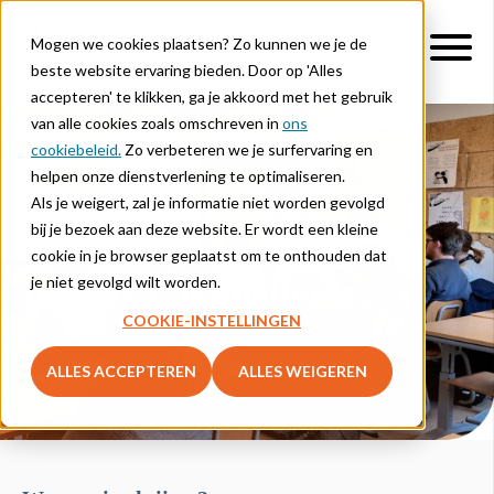
Mogen we cookies plaatsen? Zo kunnen we je de
beste website ervaring bieden. Door op 'Alles
accepteren' te klikken, ga je akkoord met het gebruik
van alle cookies zoals omschreven in
ons
cookiebeleid.
Zo verbeteren we je surfervaring en
helpen onze dienstverlening te optimaliseren.
Als je weigert, zal je informatie niet worden gevolgd
bij je bezoek aan deze website. Er wordt een kleine
Vlot van start met je
cookie in je browser geplaatst om te onthouden dat
Lernova- lesmethode
je niet gevolgd wilt worden.
COOKIE-INSTELLINGEN
ALLES ACCEPTEREN
ALLES WEIGEREN