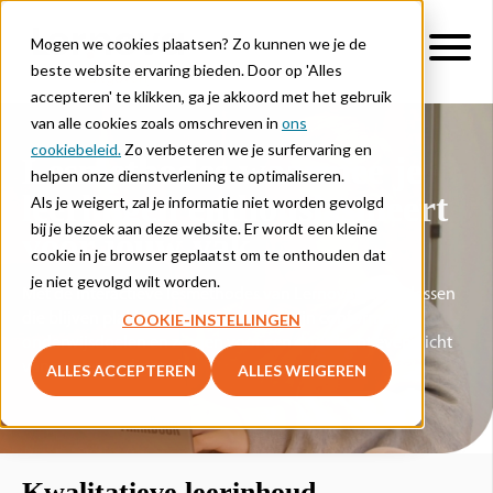
Mogen we cookies plaatsen? Zo kunnen we je de
beste website ervaring bieden. Door op 'Alles
accepteren' te klikken, ga je akkoord met het gebruik
van alle cookies zoals omschreven in
ons
cookiebeleid.
Zo verbeteren we je surfervaring en
Lesmethodes waarmee je
helpen onze dienstverlening te optimaliseren.
leerlingen enthousiasmeert
Als je weigert, zal je informatie niet worden gevolgd
bij je bezoek aan deze website. Er wordt een kleine
voor jouw vak
cookie in je browser geplaatst om te onthouden dat
je niet gevolgd wilt worden.
Met de interactieve lesmethodes van Lernova geef je lessen
COOKIE-INSTELLINGEN
die blijven plakken. De lesmethodes zijn conform alle
onderwijsdoelen en zorgen voor een doordacht evenwicht
van papier en digitaal.
ALLES ACCEPTEREN
ALLES WEIGEREN
Kwalitatieve leerinhoud