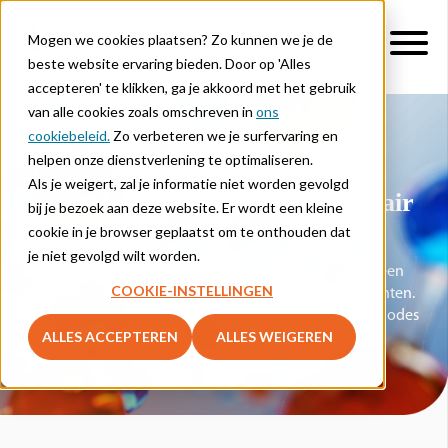
Mogen we cookies plaatsen? Zo kunnen we je de
beste website ervaring bieden. Door op 'Alles
accepteren' te klikken, ga je akkoord met het gebruik
van alle cookies zoals omschreven in
ons
cookiebeleid.
Zo verbeteren we je surfervaring en
Lernova chemie
helpen onze dienstverlening te optimaliseren.
Als je weigert, zal je informatie niet worden gevolgd
Lesmethode chemie voor secundair
bij je bezoek aan deze website. Er wordt een kleine
onderwijs
cookie in je browser geplaatst om te onthouden dat
je niet gevolgd wilt worden.
Jouw leerlingen ontdekken de nieuwe leerinhoud via een
COOKIE-INSTELLINGEN
mix van bronnen, oefeningen en kijk- en luisterfragmenten.
De op maat gemaakte multimedia maken deze lesmethodes
ALLES ACCEPTEREN
ALLES WEIGEREN
uniek.