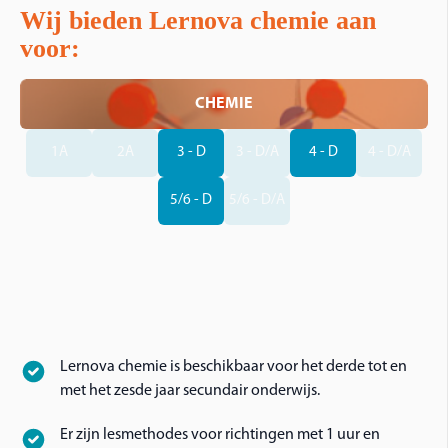
Wij bieden Lernova chemie aan
voor:
CHEMIE
1A
2A
3 - D
3 - D/A
4 - D
4 - D/A
5/6 - D
5/6 - D/A
Lernova chemie is beschikbaar voor het derde tot en
met het zesde jaar secundair onderwijs.
Er zijn lesmethodes voor richtingen met 1 uur en