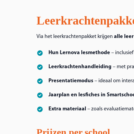
Leerkrachtenpakk
Via het leerkrachtenpakket krijgen
alle lee
Hun Lernova lesmethode
– inclusie
Leerkrachtenhandleiding
– met pra
Presentatiemodus
– ideaal om intera
Jaarplan en lesfiches in Smartscho
Extra materiaal
– zoals evaluatiemat
Prijzen per school