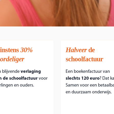
instens
30%
Halveer
de
ordeliger
schoolfactuur
n blijvende
verlaging
Een boekenfactuur van
n de schoolfactuur
voor
slechts 120 euro
? Dat k
rlingen en ouders.
Samen voor een betaalb
en duurzaam onderwijs.