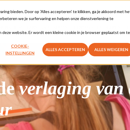
Vragen ove
ing bieden. Door op 'Alles accepteren' te klikken, ga je akkoord met he
rbeteren we je surfervaring en helpen onze dienstverlening te
SPIRATIE
LERNOVA ACADEMY
LERNOVA THUISLEREN
F
aan deze website. Er wordt een kleine cookie in je browser geplaatst om te
COOKIE-
ALLES ACCEPTEREN
ALLES WEIGEREN
INSTELLINGEN
nde
verlaging van
ur