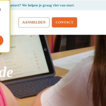
r de opstart? We helpen je graag vlot van start.
t
AANMELDEN
CONTACT
AQ
 de