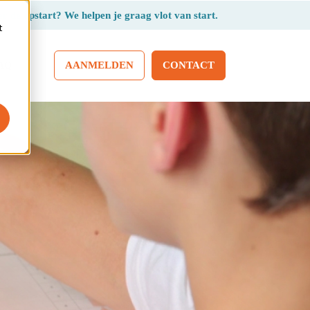
r de opstart? We helpen je graag vlot van start.
t
AANMELDEN
CONTACT
AQ