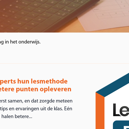
ng in het onderwijs.
xperts hun lesmethode
betere punten opleveren
erst samen, en dat zorgde meteen
ips en ervaringen uit de klas. Eén
 halen betere...