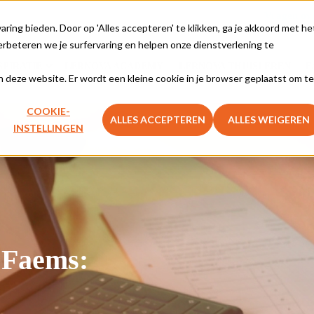
Vragen ove
ing bieden. Door op 'Alles accepteren' te klikken, ga je akkoord met he
rbeteren we je surfervaring en helpen onze dienstverlening te
SPIRATIE
LERNOVA ACADEMY
LERNOVA THUISLEREN
F
aan deze website. Er wordt een kleine cookie in je browser geplaatst om te
COOKIE-
ALLES ACCEPTEREN
ALLES WEIGEREN
INSTELLINGEN
 Faems: