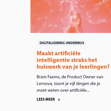
DIGITALISERING ONDERWIJS
Maakt artificiële
intelligentie straks het
huiswerk van je leerlingen?
Bram Faems, de Product Owner van
Lernova, toont je vijf dingen die je
moet weten over artificiële...
LEES MEER