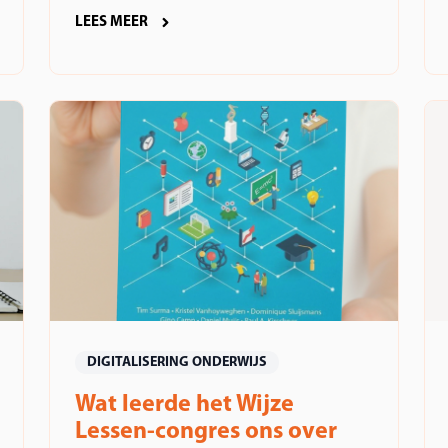
LEES MEER
DIGITALISERING ONDERWIJS
Wat leerde het Wijze
Lessen-congres ons over