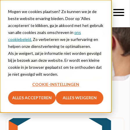
Mogen we cookies plaatsen? Zo kunnen we je de
beste website ervaring bieden. Door op 'Alles
accepteren' te klikken, ga je akkoord met het gebruik
van alle cookies zoals omschreven in
ons
cookiebeleid.
Zo verbeteren we je surfervaring en
Blog
helpen onze dienstverlening te optimaliseren.
Als je weigert, zal je informatie niet worden gevolgd
Artikels van Bram Faems:
bij je bezoek aan deze website. Er wordt een kleine
cookie in je browser geplaatst om te onthouden dat
je niet gevolgd wilt worden.
COOKIE-INSTELLINGEN
Lees hier blogberichten over de digitalisering in het
onderwijs.
ALLES ACCEPTEREN
ALLES WEIGEREN