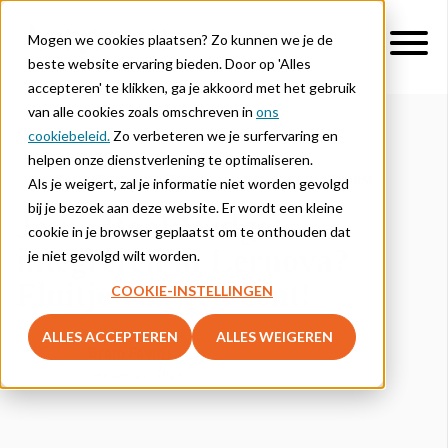
Mogen we cookies plaatsen? Zo kunnen we je de
beste website ervaring bieden. Door op 'Alles
accepteren' te klikken, ga je akkoord met het gebruik
van alle cookies zoals omschreven in
ons
cookiebeleid.
Zo verbeteren we je surfervaring en
helpen onze dienstverlening te optimaliseren.
DIGITALISERING ONDERWIJS
UPDATES PLATFORM
Als je weigert, zal je informatie niet worden gevolgd
bij je bezoek aan deze website. Er wordt een kleine
Jouw BookWidgets
cookie in je browser geplaatst om te onthouden dat
integreren in Lernova?
je niet gevolgd wilt worden.
Fluitje van een cent!
COOKIE-INSTELLINGEN
ALLES ACCEPTEREN
ALLES WEIGEREN
Bram Faems
februari 27, 2026