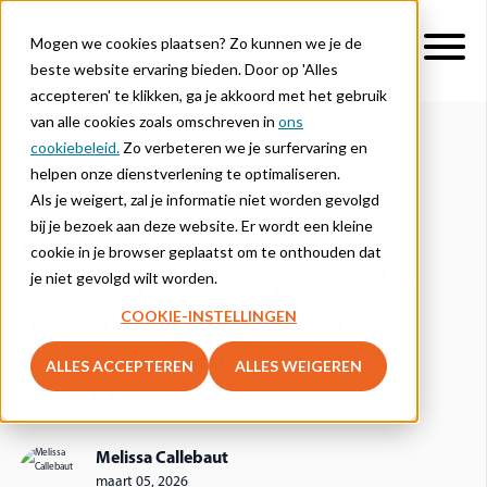
Mogen we cookies plaatsen? Zo kunnen we je de
beste website ervaring bieden. Door op 'Alles
accepteren' te klikken, ga je akkoord met het gebruik
van alle cookies zoals omschreven in
ons
cookiebeleid.
Zo verbeteren we je surfervaring en
helpen onze dienstverlening te optimaliseren.
UPDATES PLATFORM
FRANS
Als je weigert, zal je informatie niet worden gevolgd
bij je bezoek aan deze website. Er wordt een kleine
Hoe behaal je het
cookie in je browser geplaatst om te onthouden dat
leerplandoel 'schriftelijke
je niet gevolgd wilt worden.
interactie' in Frans of
COOKIE-INSTELLINGEN
Engels, zonder eindeloos
ALLES ACCEPTEREN
ALLES WEIGEREN
verbeterwerk?
Melissa Callebaut
maart 05, 2026