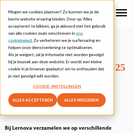
Mogen we cookies plaatsen? Zo kunnen we je de
beste website ervaring bieden. Door op 'Alles
accepteren' te klikken, ga je akkoord met het gebruik
van alle cookies zoals omschreven in
ons
cookiebeleid.
Zo verbeteren we je surfervaring en
helpen onze dienstverlening te optimaliseren.
NIEUWS
UPDATES PLATFORM
Als je weigert, zal je informatie niet worden gevolgd
bij je bezoek aan deze website. Er wordt een kleine
Nieuwe features 2024 - 2025
cookie in je browser geplaatst om te onthouden dat
je niet gevolgd wilt worden.
Ben De Neve
COOKIE-INSTELLINGEN
juni 04, 2024
ALLES ACCEPTEREN
ALLES WEIGEREN
Bij Lernova verzamelen we op verschillende 