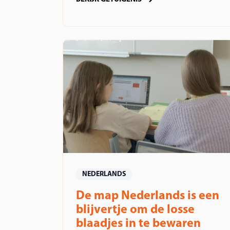
NEDERLANDS
De map Nederlands is een
blijvertje om de losse
blaadjes in te bewaren