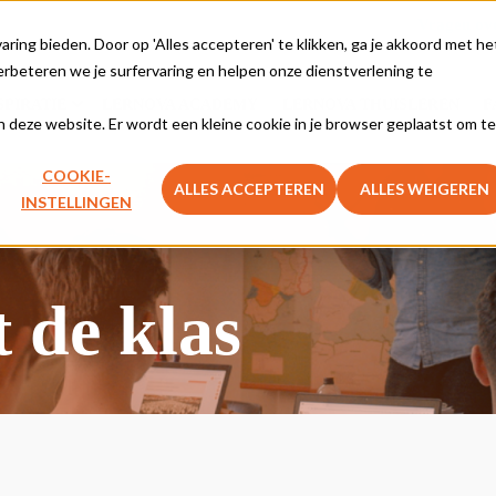
Vragen ove
ing bieden. Door op 'Alles accepteren' te klikken, ga je akkoord met he
rbeteren we je surfervaring en helpen onze dienstverlening te
SPIRATIE
LERNOVA ACADEMY
LERNOVA THUISLEREN
F
aan deze website. Er wordt een kleine cookie in je browser geplaatst om te
COOKIE-
ALLES ACCEPTEREN
ALLES WEIGEREN
INSTELLINGEN
t de klas