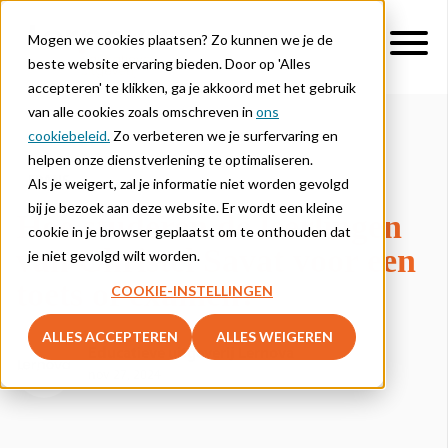
Mogen we cookies plaatsen? Zo kunnen we je de
beste website ervaring bieden. Door op 'Alles
accepteren' te klikken, ga je akkoord met het gebruik
van alle cookies zoals omschreven in
ons
cookiebeleid.
Zo verbeteren we je surfervaring en
helpen onze dienstverlening te optimaliseren.
FRANS
Als je weigert, zal je informatie niet worden gevolgd
bij je bezoek aan deze website. Er wordt een kleine
Hoe studeren de leerlingen
cookie in je browser geplaatst om te onthouden dat
van Christel Savat voor een
je niet gevolgd wilt worden.
toets of examen?
COOKIE-INSTELLINGEN
ALLES ACCEPTEREN
ALLES WEIGEREN
Educatieve uitgeverij Lernova
nov 27, 2024