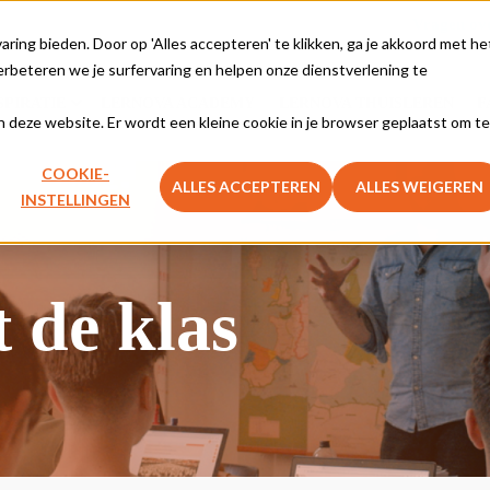
Vragen ove
ing bieden. Door op 'Alles accepteren' te klikken, ga je akkoord met he
rbeteren we je surfervaring en helpen onze dienstverlening te
SPIRATIE
LERNOVA ACADEMY
LERNOVA THUISLEREN
F
aan deze website. Er wordt een kleine cookie in je browser geplaatst om te
COOKIE-
ALLES ACCEPTEREN
ALLES WEIGEREN
INSTELLINGEN
t de klas