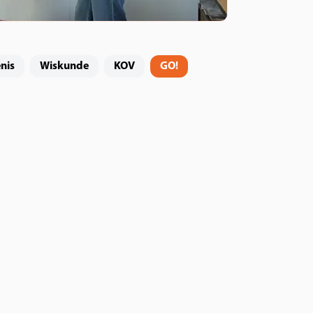
nis
Wiskunde
KOV
GO!