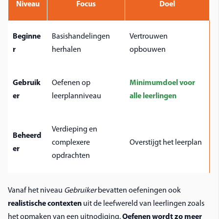
Niveau
Focus
Doel
Beginne
Basishandelingen
Vertrouwen
r
herhalen
opbouwen
Gebruik
Oefenen op
Minimumdoel voor
er
leerplanniveau
alle leerlingen
Verdieping en
Beheerd
complexere
Overstijgt het leerplan
er
opdrachten
Vanaf het niveau
Gebruiker
bevatten oefeningen ook
realistische contexten
uit de leefwereld van leerlingen zoals
het opmaken van een uitnodiging.
Oefenen wordt zo meer