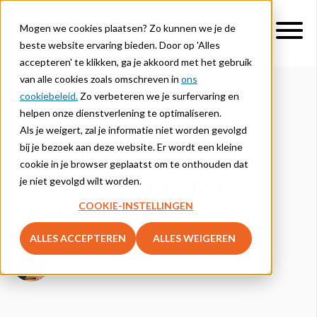
Mogen we cookies plaatsen? Zo kunnen we je de
beste website ervaring bieden. Door op 'Alles
accepteren' te klikken, ga je akkoord met het gebruik
van alle cookies zoals omschreven in
ons
cookiebeleid.
Zo verbeteren we je surfervaring en
helpen onze dienstverlening te optimaliseren.
UPDATES PLATFORM
ICT
Als je weigert, zal je informatie niet worden gevolgd
bij je bezoek aan deze website. Er wordt een kleine
Je leerlingen nemen een
cookie in je browser geplaatst om te onthouden dat
digitale voorsprong met
je niet gevolgd wilt worden.
Lernova ICT
COOKIE-INSTELLINGEN
ALLES ACCEPTEREN
ALLES WEIGEREN
Steven Rauch
maart 27, 2026