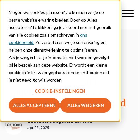
Mogen we cookies plaatsen? Zo kunnen we je de
beste website ervaring bieden. Door op 'Alles
accepteren' te klikken, ga je akkoord met het gebruik
van alle cookies zoals omschreven in
ons
cookiebeleid.
Zo verbeteren we je surfervaring en
helpen onze dienstverlening te optimaliseren.
STARTERS
ENGELS
Als je weigert, zal je informatie niet worden gevolgd
bij je bezoek aan deze website. Er wordt een kleine
Marieke Walrave (Sint-
cookie in je browser geplaatst om te onthouden dat
Martinus Asse) start
je niet gevolgd wilt worden.
volgend schooljaar met
COOKIE-INSTELLINGEN
Lernova Engels 1ste graad
ALLES ACCEPTEREN
ALLES WEIGEREN
Educatieve uitgeverij Lernova
apr 23, 2025