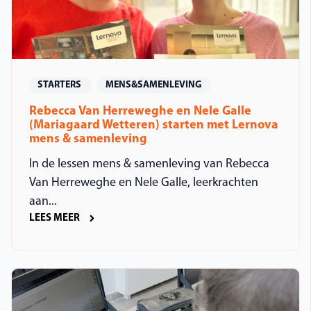
STARTERS
MENS&SAMENLEVING
Rebecca Van Herreweghe en Nele Galle
(Mariagaard Wetteren) starten met Lernova
mens & samenleving
In de lessen mens & samenleving van Rebecca
Van Herreweghe en Nele Galle, leerkrachten
aan...
LEES MEER