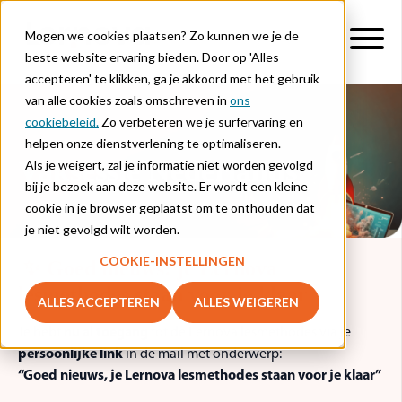
Mogen we cookies plaatsen? Zo kunnen we je de
beste website ervaring bieden. Door op 'Alles
accepteren' te klikken, ga je akkoord met het gebruik
van alle cookies zoals omschreven in
ons
cookiebeleid.
Zo verbeteren we je surfervaring en
helpen onze dienstverlening te optimaliseren.
Vaksessie Nederlands
Als je weigert, zal je informatie niet worden gevolgd
bij je bezoek aan deze website. Er wordt een kleine
cookie in je browser geplaatst om te onthouden dat
je niet gevolgd wilt worden.
COOKIE-INSTELLINGEN
✨ Goed nieuws: je Lernova
lesmethodes staan voor je klaar
ALLES ACCEPTEREN
ALLES WEIGEREN
Je hebt
nu al toegang
tot de Lernova lesmethodes via je
persoonlijke link
in de mail met onderwerp:
“Goed nieuws, je Lernova lesmethodes staan voor je klaar”