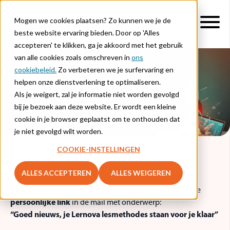
Mogen we cookies plaatsen? Zo kunnen we je de
beste website ervaring bieden. Door op 'Alles
accepteren' te klikken, ga je akkoord met het gebruik
van alle cookies zoals omschreven in
ons
cookiebeleid.
Zo verbeteren we je surfervaring en
helpen onze dienstverlening te optimaliseren.
Vaksessie ICT
Als je weigert, zal je informatie niet worden gevolgd
bij je bezoek aan deze website. Er wordt een kleine
cookie in je browser geplaatst om te onthouden dat
je niet gevolgd wilt worden.
COOKIE-INSTELLINGEN
✨ Goed nieuws: je Lernova
lesmethodes staan voor je klaar
ALLES ACCEPTEREN
ALLES WEIGEREN
Je hebt
nu al toegang
tot de Lernova lesmethodes via je
persoonlijke link
in de mail met onderwerp:
“Goed nieuws, je Lernova lesmethodes staan voor je klaar”