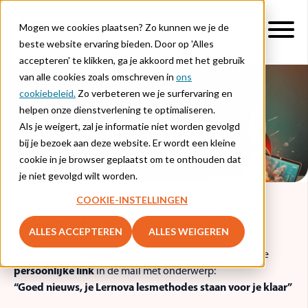
Mogen we cookies plaatsen? Zo kunnen we je de
beste website ervaring bieden. Door op 'Alles
accepteren' te klikken, ga je akkoord met het gebruik
van alle cookies zoals omschreven in
ons
cookiebeleid.
Zo verbeteren we je surfervaring en
helpen onze dienstverlening te optimaliseren.
Vaksessie geschiedenis
Als je weigert, zal je informatie niet worden gevolgd
bij je bezoek aan deze website. Er wordt een kleine
cookie in je browser geplaatst om te onthouden dat
je niet gevolgd wilt worden.
COOKIE-INSTELLINGEN
✨ Goed nieuws: je Lernova
lesmethodes staan voor je klaar
ALLES ACCEPTEREN
ALLES WEIGEREN
Je hebt
nu al toegang
tot de Lernova lesmethodes via je
persoonlijke link
in de mail met onderwerp:
“Goed nieuws, je Lernova lesmethodes staan voor je klaar”