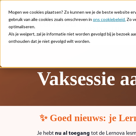
Mogen we cookies plaatsen? Zo kunnen we je de beste website ervar
gebruik van alle cookies zoals omschreven in
ons cookiebeleid.
Zo ve
optimaliseren.
VAKKEN
PRIJS
IN
Als je weigert, zal je informatie niet worden gevolgd bij je bezoek 
onthouden dat je niet gevolgd wilt worden.
Vaksessie a
✨ Goed nieuws: je Lern
Je hebt
nu al toegang
tot de Lernova lesm