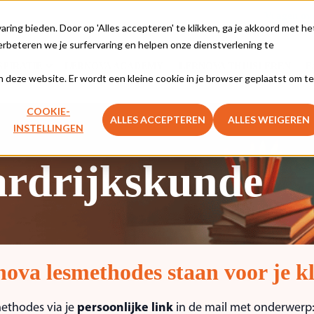
Vragen ove
ing bieden. Door op 'Alles accepteren' te klikken, ga je akkoord met he
rbeteren we je surfervaring en helpen onze dienstverlening te
SPIRATIE
LERNOVA ACADEMY
LERNOVA THUISLEREN
F
aan deze website. Er wordt een kleine cookie in je browser geplaatst om te
COOKIE-
ALLES ACCEPTEREN
ALLES WEIGEREN
INSTELLINGEN
ardrijkskunde
ova lesmethodes staan voor je k
ethodes via je
persoonlijke link
in de mail met onderwerp