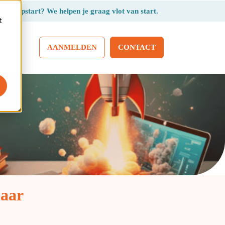
r de opstart? We helpen je graag vlot van start.
t
AANMELDEN
CONTACT
AQ
laar
: