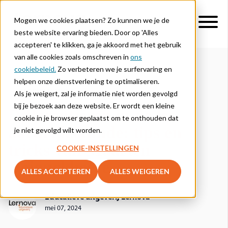
Mogen we cookies plaatsen? Zo kunnen we je de
beste website ervaring bieden. Door op 'Alles
accepteren' te klikken, ga je akkoord met het gebruik
van alle cookies zoals omschreven in
ons
cookiebeleid.
Zo verbeteren we je surfervaring en
helpen onze dienstverlening te optimaliseren.
AARDRIJKSKUNDE
Als je weigert, zal je informatie niet worden gevolgd
bij je bezoek aan deze website. Er wordt een kleine
Differentiëren in de les
cookie in je browser geplaatst om te onthouden dat
aardrijkskunde: tips en
je niet gevolgd wilt worden.
tricks van Maarten
COOKIE-INSTELLINGEN
Dejonckheere
ALLES ACCEPTEREN
ALLES WEIGEREN
Educatieve uitgeverij Lernova
mei 07, 2024