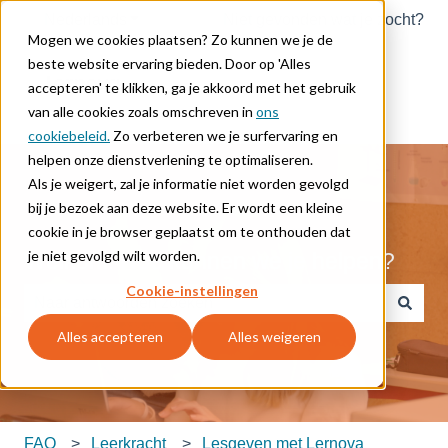
Nederlands
Submenu tonen voor vertalingen
Niet gevonden wat je zocht?
Mogen we cookies plaatsen? Zo kunnen we je de
beste website ervaring bieden. Door op 'Alles
accepteren' te klikken, ga je akkoord met het gebruik
van alle cookies zoals omschreven in
ons
cookiebeleid.
Zo verbeteren we je surfervaring en
helpen onze dienstverlening te optimaliseren.
Als je weigert, zal je informatie niet worden gevolgd
bij je bezoek aan deze website. Er wordt een kleine
cookie in je browser geplaatst om te onthouden dat
je niet gevolgd wilt worden.
Welkom. Hoe kunnen we je helpen?
Cookie-instellingen
Er zijn geen suggesties want het zoekveld is leeg.
Alles accepteren
Alles weigeren
FAQ
Leerkracht
Lesgeven met Lernova