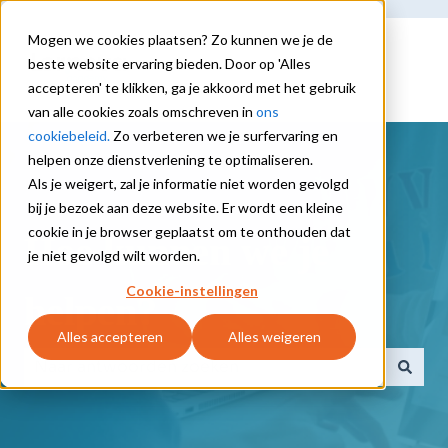
Mogen we cookies plaatsen? Zo kunnen we je de
beste website ervaring bieden. Door op 'Alles
accepteren' te klikken, ga je akkoord met het gebruik
van alle cookies zoals omschreven in
ons
cookiebeleid.
Zo verbeteren we je surfervaring en
helpen onze dienstverlening te optimaliseren.
Als je weigert, zal je informatie niet worden gevolgd
bij je bezoek aan deze website. Er wordt een kleine
cookie in je browser geplaatst om te onthouden dat
Hoe kunnen we je
je niet gevolgd wilt worden.
Cookie-instellingen
helpen?
Alles accepteren
Alles weigeren
Er zijn geen suggesties want het zoekveld is leeg.