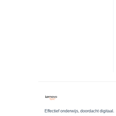
Auteur worden?
Toestelinstellingen
Bestellen en betalen
Contact
Facebook-Live Sessies
Effectief onderwijs, doordacht digitaal.