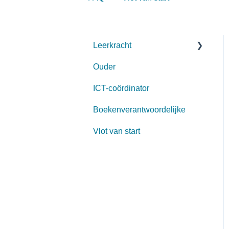
Leerkracht
Ouder
Start schooljaar
ICT-coördinator
Aanmelden
Boekenverantwoordelijke
Opbouw
Vlot van start
Lesgeven met Lernova
Aanpasbaarheid
Opvolgen leerlingen
Voorleessoftware
Archief