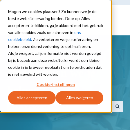
Mogen we cookies plaatsen? Zo kunnen we je de
beste website ervaring bieden. Door op 'Alles
accepteren' te klikken, ga je akkoord met het gebruik
van alle cookies zoals omschreven in
ons
cookiebeleid.
Zo verbeteren we je surfervaring en
helpen onze dienstverlening te optimaliseren.
Als je weigert, zal je informatie niet worden gevolgd
bij je bezoek aan deze website. Er wordt een kleine
cookie in je browser geplaatst om te onthouden dat
Hoe kunnen we je
je niet gevolgd wilt worden.
Cookie-instellingen
helpen?
Alles accepteren
Alles weigeren
Er zijn geen suggesties want het zoekveld is leeg.