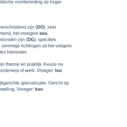
etische voorbereiding op hoger
erschrijdend
zijn (
DO
): zeer
mend, het vroegere
aso
.
ebonden
zijn (
DG
): specifiek
 sommige richtingen uit het voegere
len hieronder.
an theorie en praktijk. Keuze na
 onderwijs of werk. Vroeger:
tso
jkgerichte specialisatie. Gericht op
stelling. Vroeger:
bso