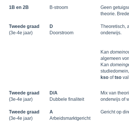
1B en 2B
B-stroom
Geen getuigsc
theorie. Brede
Tweede graad
D
Theoretisch, 
(3e-4e jaar)
Doorstroom
onderwijs.
Kan
domeinov
algemeen vor
Kan
domeing
studiedomein,
kso
of
tso
val
Tweede graad
D/A
Mix van theori
(3e-4e jaar)
Dubbele finaliteit
onderwijs of 
Tweede graad
A
Gericht op dir
(3e-4e jaar)
Arbeidsmarktgericht