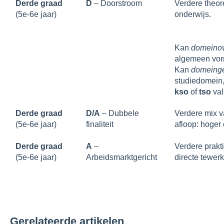
Derde graad
D
– Doorstroom
Verdere theor
(5e-6e jaar)
onderwijs.
Kan
domeinov
algemeen vor
Kan
domeing
studiedomein,
kso
of
tso
val
Derde graad
D/A
– Dubbele
Verdere mix v
(5e-6e jaar)
finaliteit
afloop: hoger
Derde graad
A
–
Verdere prakti
(5e-6e jaar)
Arbeidsmarktgericht
directe tewerk
Gerelateerde artikelen