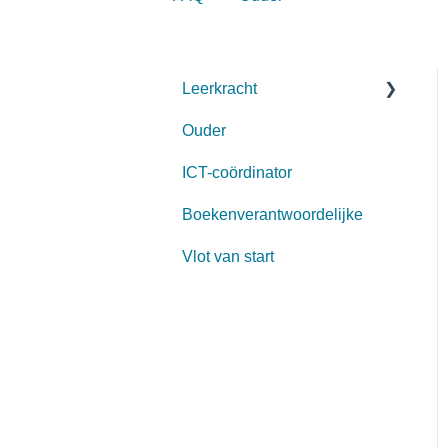
Leerkracht
Ouder
Start schooljaar
ICT-coördinator
Aanmelden
Boekenverantwoordelijke
Opbouw
Vlot van start
Lesgeven met Lernova
Aanpasbaarheid
Opvolgen leerlingen
Voorleessoftware
Archief