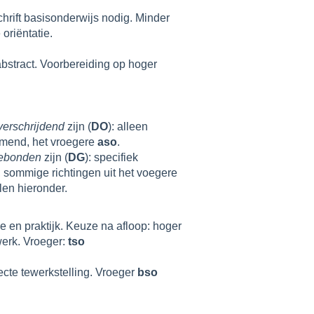
hrift basisonderwijs nodig. Minder
 oriëntatie.
abstract. Voorbereiding op hoger
erschrijdend
zijn (
DO
): alleen
mend, het vroegere
aso
.
ebonden
zijn (
DG
): specifiek
 sommige richtingen uit het voegere
len hieronder.
e en praktijk. Keuze na afloop: hoger
werk. Vroeger:
tso
ecte tewerkstelling. Vroeger
bso