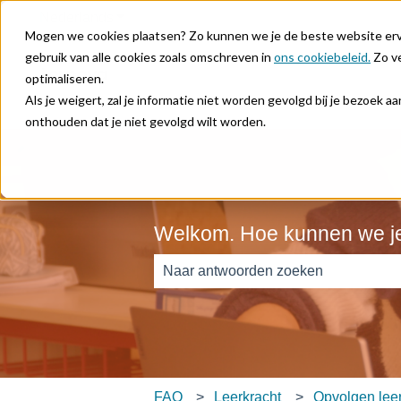
Nederlands
Submenu tonen voor vertalingen
Mogen we cookies plaatsen? Zo kunnen we je de beste website ervar
gebruik van alle cookies zoals omschreven in
ons cookiebeleid.
Zo ve
optimaliseren.
Als je weigert, zal je informatie niet worden gevolgd bij je bezoek 
onthouden dat je niet gevolgd wilt worden.
Welkom. Hoe kunnen we j
Er zijn geen suggesties want het zoe
FAQ
Leerkracht
Opvolgen lee