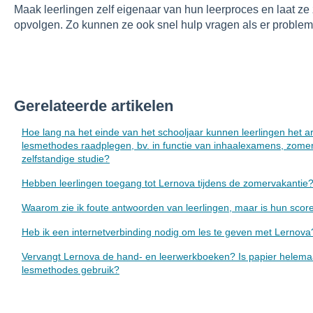
Maak leerlingen zelf eigenaar van hun leerproces en laat ze
opvolgen. Zo kunnen ze ook snel hulp vragen als er problem
Gerelateerde artikelen
Hoe lang na het einde van het schooljaar kunnen leerlingen het a
lesmethodes raadplegen, bv. in functie van inhaalexamens, zome
zelfstandige studie?
Hebben leerlingen toegang tot Lernova tijdens de zomervakantie
Waarom zie ik foute antwoorden van leerlingen, maar is hun sco
Heb ik een internetverbinding nodig om les te geven met Lernova
Vervangt Lernova de hand- en leerwerkboeken? Is papier helemaa
lesmethodes gebruik?