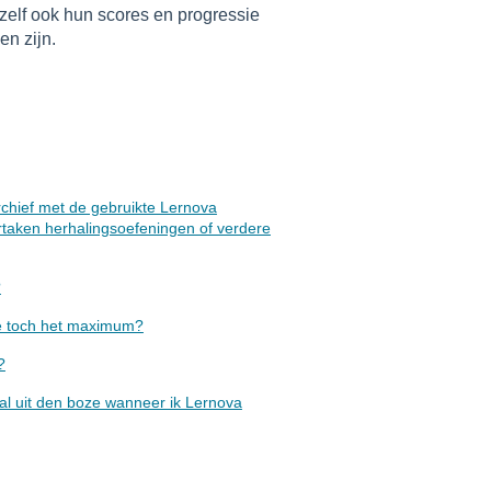
 zelf ook hun scores en progressie
en zijn.
rchief met de gebruikte Lernova
rtaken herhalingsoefeningen of verdere
?
re toch het maximum?
?
l uit den boze wanneer ik Lernova