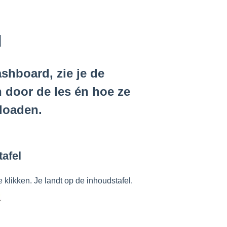
d
ashboard, zie je de
n door de les én hoe ze
nloaden.
afel
 klikken. Je landt op de inhoudstafel.