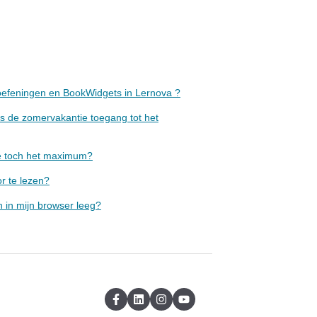
a-oefeningen en BookWidgets in Lernova ?
ns de zomervakantie toegang tot het
re toch het maximum?
r te lezen?
 in mijn browser leeg?