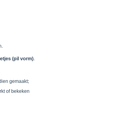
n.
etjes (pil vorm)
.
ndien gemaakt;
rkt of bekeken