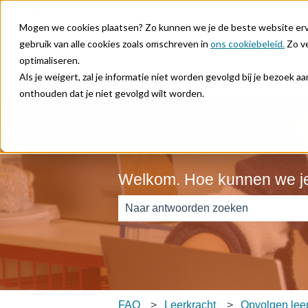
Nederlands
Submenu tonen voor vertalingen
Mogen we cookies plaatsen? Zo kunnen we je de beste website ervar
gebruik van alle cookies zoals omschreven in
ons cookiebeleid.
Zo ve
optimaliseren.
Als je weigert, zal je informatie niet worden gevolgd bij je bezoek 
onthouden dat je niet gevolgd wilt worden.
Welkom. Hoe kunnen we j
Er zijn geen suggesties want het zoe
FAQ
Leerkracht
Opvolgen lee