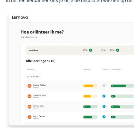
In het rechterpaneel kies je of je de resultaten wil zien op de