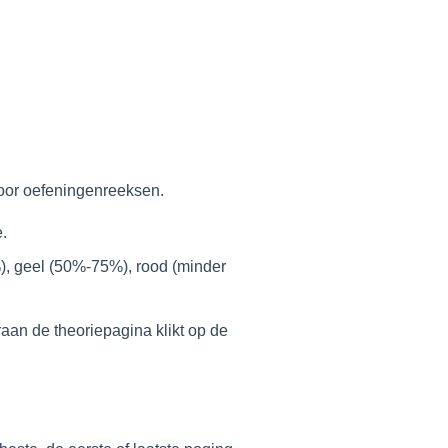
oor oefeningenreeksen.
e.
), geel (50%-75%), rood (minder
raan de theoriepagina klikt op de