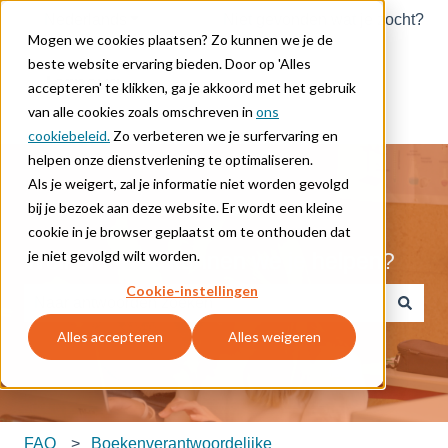
Nederlands
Submenu tonen voor vertalingen
Niet gevonden wat je zocht?
Mogen we cookies plaatsen? Zo kunnen we je de
beste website ervaring bieden. Door op 'Alles
accepteren' te klikken, ga je akkoord met het gebruik
van alle cookies zoals omschreven in
ons
cookiebeleid.
Zo verbeteren we je surfervaring en
helpen onze dienstverlening te optimaliseren.
Als je weigert, zal je informatie niet worden gevolgd
bij je bezoek aan deze website. Er wordt een kleine
cookie in je browser geplaatst om te onthouden dat
je niet gevolgd wilt worden.
Welkom. Hoe kunnen we je helpen?
Cookie-instellingen
Er zijn geen suggesties want het zoekveld is leeg.
Alles accepteren
Alles weigeren
FAQ
Boekenverantwoordelijke