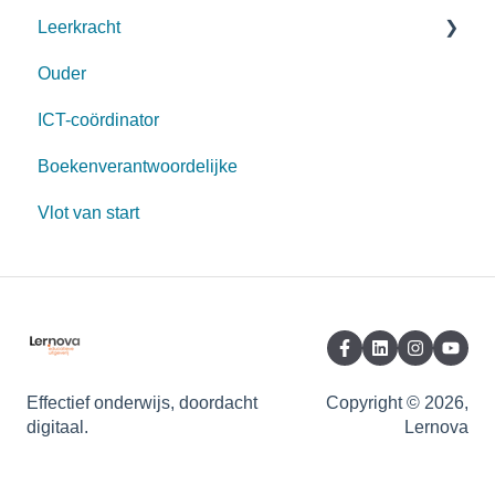
Leerkracht
Ouder
Start schooljaar
ICT-coördinator
Aanmelden
Boekenverantwoordelijke
Opbouw
Vlot van start
Lesgeven met Lernova
Aanpasbaarheid
Opvolgen leerlingen
Voorleessoftware
Archief
Effectief onderwijs, doordacht
Copyright © 2026,
digitaal.
Lernova
Auteur worden?
Toestelinstellingen