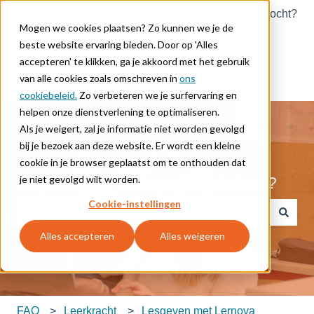
Nederlands
Submenu tonen voor vertalingen
Niet gevonden wat je zocht?
Mogen we cookies plaatsen? Zo kunnen we je de
beste website ervaring bieden. Door op 'Alles
accepteren' te klikken, ga je akkoord met het gebruik
van alle cookies zoals omschreven in
ons
cookiebeleid.
Zo verbeteren we je surfervaring en
helpen onze dienstverlening te optimaliseren.
Als je weigert, zal je informatie niet worden gevolgd
bij je bezoek aan deze website. Er wordt een kleine
cookie in je browser geplaatst om te onthouden dat
je niet gevolgd wilt worden.
Welkom. Hoe kunnen we je helpen?
Cookie-instellingen
Er zijn geen suggesties want het zoekveld is leeg.
Alles accepteren
Alles weigeren
FAQ
Leerkracht
Lesgeven met Lernova