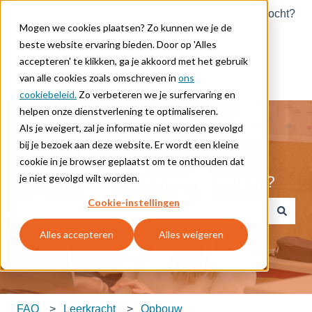
Nederlands
Submenu tonen voor vertalingen
Niet gevonden wat je zocht?
Mogen we cookies plaatsen? Zo kunnen we je de
beste website ervaring bieden. Door op 'Alles
accepteren' te klikken, ga je akkoord met het gebruik
van alle cookies zoals omschreven in
ons
cookiebeleid.
Zo verbeteren we je surfervaring en
helpen onze dienstverlening te optimaliseren.
Als je weigert, zal je informatie niet worden gevolgd
bij je bezoek aan deze website. Er wordt een kleine
cookie in je browser geplaatst om te onthouden dat
je niet gevolgd wilt worden.
Welkom. Hoe kunnen we je helpen?
Cookie-instellingen
Er zijn geen suggesties want het zoekveld is leeg.
Alles accepteren
Alles weigeren
FAQ
Leerkracht
Opbouw