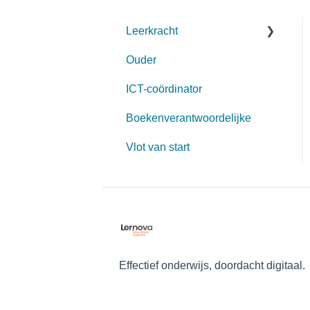
Leerkracht
Ouder
Start schooljaar
ICT-coördinator
Aanmelden
Boekenverantwoordelijke
Opbouw
Vlot van start
Lesgeven met Lernova
Aanpasbaarheid
Opvolgen leerlingen
Voorleessoftware
Archief
Effectief onderwijs, doordacht digitaal.
Auteur worden?